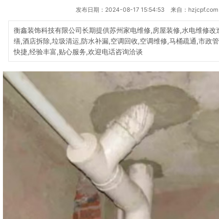
发布日期：2024-08-17 15:54:53 来自：hzjcpf.com
衡鑫装饰科技有限公司长期提供苏州家电维修,房屋装修,水电维修改造
缮,酒店拆除,垃圾清运,防水补漏,空调回收,空调维修,马桶疏通,市政
快捷,经验丰富,贴心服务,欢迎电话咨询洽谈