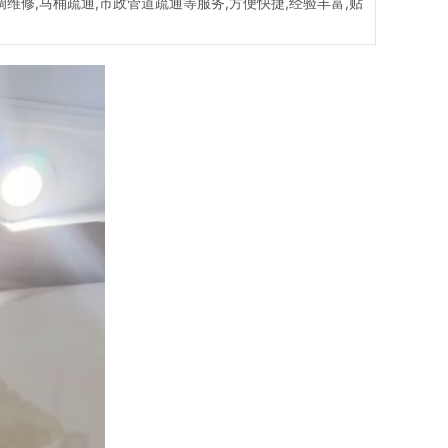
调维修,马桶疏通,市政管道疏通等服务,方便快捷,经验丰富,贴