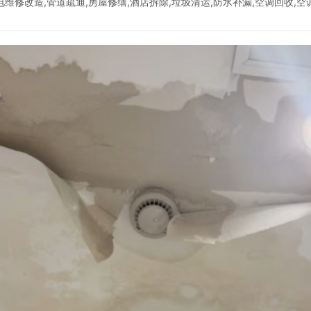
修改造,管道疏通,房屋修缮,酒店拆除,垃圾清运,防水补漏,空调回收,空