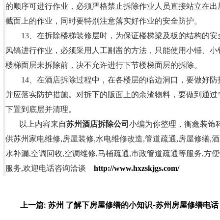
的顺序可进行作业，必须严格禁止拆除作业人员直接站立在出
截面上的作业，同时要特别注意落实好作业的安全防护。
13、在拆除楼梯装修层时，为保证楼梯梁及板的结构的安
风镐进行作业，必须采用人工剔凿的方法，只能使用小锤、小
楼梯面层未拆除前，决不允许进行下节楼梯面层的拆除。
14、在酒店拆除过程中，在各楼层的临边洞口，要做好防
并应落实防护措施。对拆下的版面上的余渣物料，要做到通过
下置到底层并清理。
以上内容来自
苏州酒店拆除公司
小编为你整理，衡鑫装饰
供苏州家电维修,房屋装修,水电维修改造,管道疏通,房屋修缮,酒
水补漏,空调回收,空调维修,马桶疏通,市政管道疏通等服务,方便
服务,欢迎电话咨询洽谈
http://www.hxzskjgs.com/
上一篇: 苏州 了解下房屋修缮的小知识-苏州房屋修缮电话